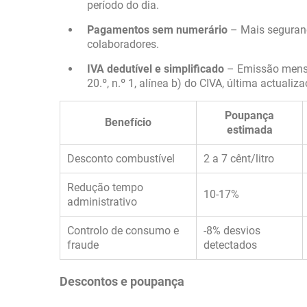
período do dia.
Pagamentos sem numerário
– Mais seguranç
colaboradores.
IVA dedutível e simplificado
– Emissão mensal
20.º, n.º 1, alínea b) do CIVA, última actuali
Poupança
Benefício
estimada
Desconto combustível
2 a 7 cênt/litro
Redução tempo
10-17%
administrativo
Controlo de consumo e
-8% desvios
fraude
detectados
Descontos e poupança