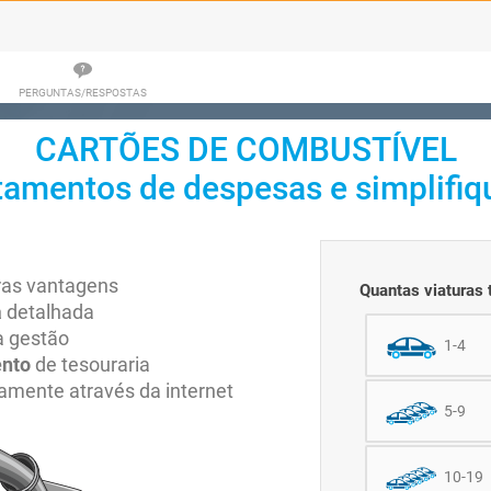
PERGUNTAS/RESPOSTAS
CARTÕES DE COMBUSTÍVEL
tamentos de despesas e simplifiqu
ras vantagens
Quantas viaturas
a
detalhada
a gestão
1-4
ento
de tesouraria
amente através da internet
5-9
10-19