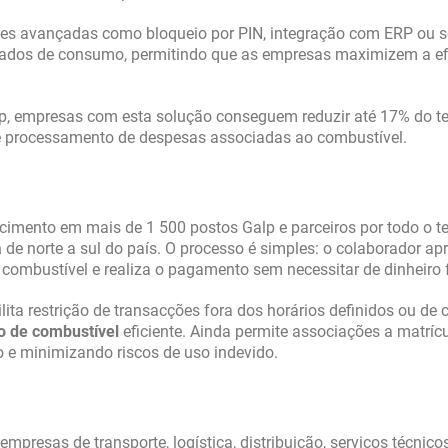
ades avançadas como bloqueio por PIN, integração com ERP ou 
alhados de consumo, permitindo que as empresas maximizem a ef
p, empresas com esta solução conseguem reduzir até 17% do 
 e processamento de despesas associadas ao combustível.
imento em mais de 1 500 postos Galp e parceiros por todo o ter
a
de norte a sul do país. O processo é simples: o colaborador ap
 combustível e realiza o pagamento sem necessitar de dinheiro f
lita restrição de transacções fora dos horários definidos ou de 
o de combustível
eficiente. Ainda permite associações a matríc
io e minimizando riscos de uso indevido.
mpresas de transporte, logística, distribuição, serviços técnico