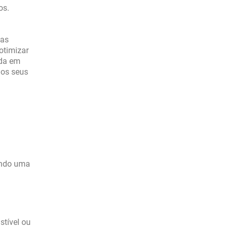
os.
mas
otimizar
ada em
dos seus
indo uma
stível ou