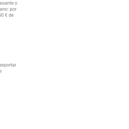
nsoante o
ano: por
50 € de
exportar
e