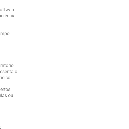
software
iciência
tempo
ritório
resenta o
ísico.
certos
ulas ou
s