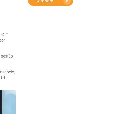
Compare
as? O
por
 gestão
 negócio,
s e