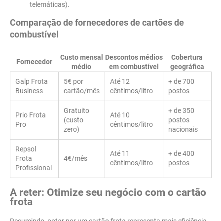
telemáticas).
Comparação de fornecedores de cartões de
combustível
Custo mensal
Descontos médios
Cobertura
Fornecedor
médio
em combustível
geográfica
Galp Frota
5€ por
Até 12
+ de 700
Business
cartão/mês
cêntimos/litro
postos
Gratuito
+ de 350
Prio Frota
Até 10
(custo
postos
Pro
cêntimos/litro
zero)
nacionais
Repsol
Até 11
+ de 400
Frota
4€/mês
cêntimos/litro
postos
Profissional
A reter: Otimize seu negócio com o cartão
frota