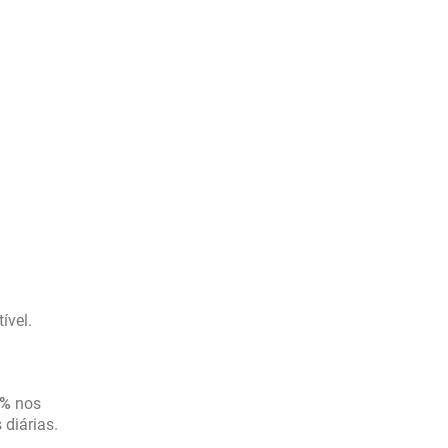
ível.
5%
nos
diárias.