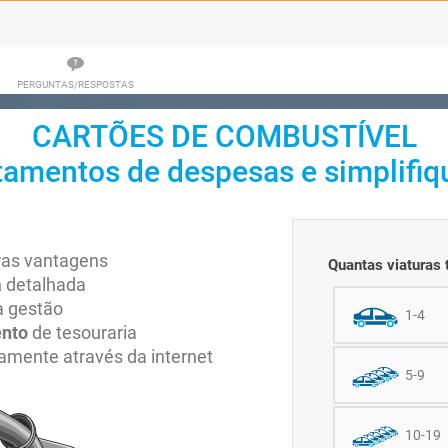
PERGUNTAS/RESPOSTAS
CARTÕES DE COMBUSTÍVEL
tamentos de despesas e simplifiqu
ras vantagens
Quantas viaturas
a
detalhada
a gestão
1-4
ento
de tesouraria
amente através da internet
5-9
10-19