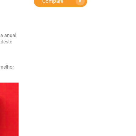
Compare
ia anual
 deste
melhor