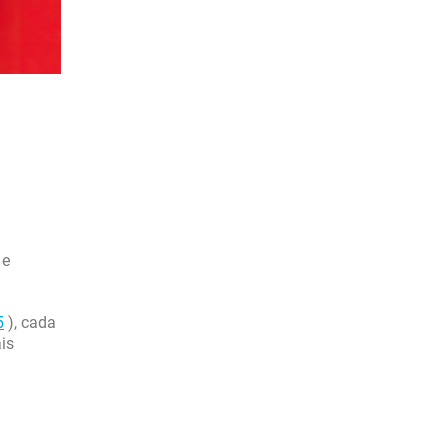
 e
5
), cada
is