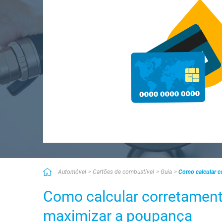
Automóvel
Cartões de combustível
Guia
Como calcular c
Como calcular corretamente
maximizar a poupança