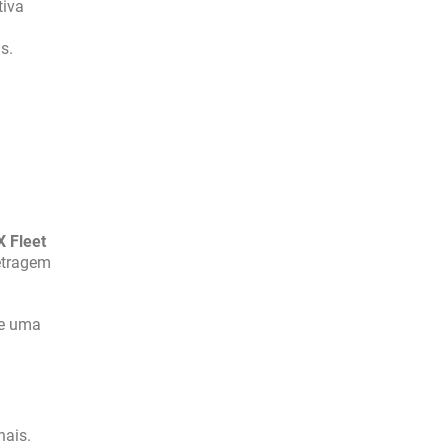
tiva
s.
X Fleet
etragem
se uma
nais.