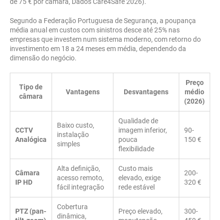
de 75 € por câmara, Dados Care4Safe 2026).
Segundo a Federação Portuguesa de Segurança, a poupança
média anual em custos com sinistros desce até 25% nas
empresas que investem num sistema moderno, com retorno do
investimento em 18 a 24 meses em média, dependendo da
dimensão do negócio.
Preço
Tipo de
Vantagens
Desvantagens
médio
câmara
(2026)
Qualidade de
Baixo custo,
CCTV
imagem inferior,
90-
instalação
Analógica
pouca
150 €
simples
flexibilidade
Alta definição,
Custo mais
Câmara
200-
acesso remoto,
elevado, exige
IP HD
320 €
fácil integração
rede estável
Cobertura
PTZ (pan-
Preço elevado,
300-
dinâmica,