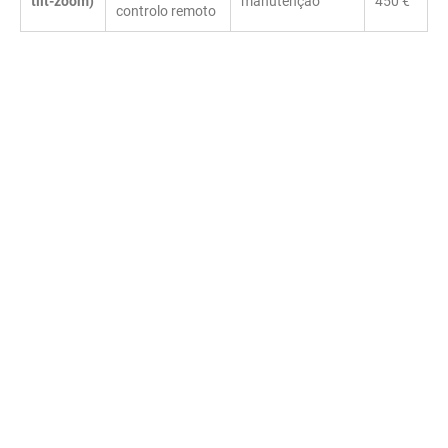
tilt-zoom)
manutenção
450 €
controlo remoto