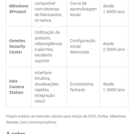
compatível
Curva de
Milestone
desde
com dezenas
aprendizagem
XProtect
1.900€/ano
de fabricantes,
inicial
IA nativa
Unificação de
acessos,
Genetec
Configuração
videovigilância
desde
Security
inicial
e alarmes,
2.500€/ano
Center
demorada
excelente
suporte
Interface
intuitiva,
Axis
atualizações
Ecossistema
desde
Camera
rápidas,
fechado
1.300€/ano
Station
integração
cloud
Preços médios de mercado validos para março de 2025, fontes: Milestone,
Genetec, Axis Communications.