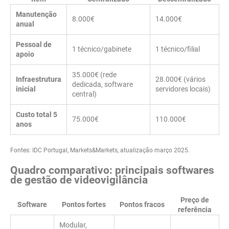
Manutenção
8.000€
14.000€
anual
Pessoal de
1 técnico/gabinete
1 técnico/filial
apoio
35.000€ (rede
Infraestrutura
28.000€ (vários
dedicada, software
inicial
servidores locais)
central)
Custo total 5
75.000€
110.000€
anos
Fontes: IDC Portugal, Markets&Markets, atualização março 2025.
Quadro comparativo: principais softwares
de gestão de videovigilância
Preço de
Software
Pontos fortes
Pontos fracos
referência
Modular,