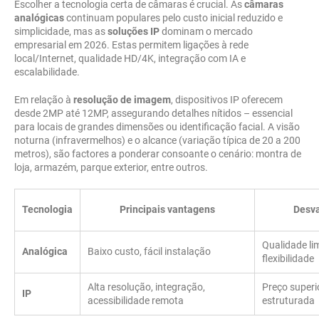
Escolher a tecnologia certa de câmaras é crucial. As
câmaras
analógicas
continuam populares pelo custo inicial reduzido e
simplicidade, mas as
soluções IP
dominam o mercado
empresarial em 2026. Estas permitem ligações à rede
local/Internet, qualidade HD/4K, integração com IA e
escalabilidade.
Em relação à
resolução de imagem
, dispositivos IP oferecem
desde 2MP até 12MP, assegurando detalhes nítidos – essencial
para locais de grandes dimensões ou identificação facial. A visão
noturna (infravermelhos) e o alcance (variação típica de 20 a 200
metros), são factores a ponderar consoante o cenário: montra de
loja, armazém, parque exterior, entre outros.
Tecnologia
Principais vantagens
Desv
Qualidade li
Analógica
Baixo custo, fácil instalação
flexibilidade
Alta resolução, integração,
Preço superio
IP
acessibilidade remota
estruturada