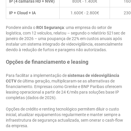
IP (4 câmaras HD + NVR)
800€ - 1.400€
160
IP + Cloud + IA
1.600€ - 2.800€
230
Pondere ainda o
ROI Segurança
: uma empresa do setor de
logística, com 12 veículos, relatou – segundo o relatório S21sec de
janeiro de 2026 – uma poupança de 22% em custos anuais após
instalar um sistema integrado de videovigilância, essencialmente
devido à redução de furtos e paragens não autorizadas.
Opções de financiamento e leasing
Para facilitar a implementação de
sistemas de videovigilância
CCTV
de última geração, multiplicaram-se as alternativas de
financiamento. Empresas como Grenke e BNP Paribas oferecem
leasing operacional a partir de 24 €/mês para soluções base IP
completas (dados de 2026).
Opções de crédito e renting tecnológico permitem diluir o custo
inicial, atualizar equipamentos regularmente e manter sempre a
infraestrutura de segurança actualizada, sem onerar o cash-flow
da empresa.