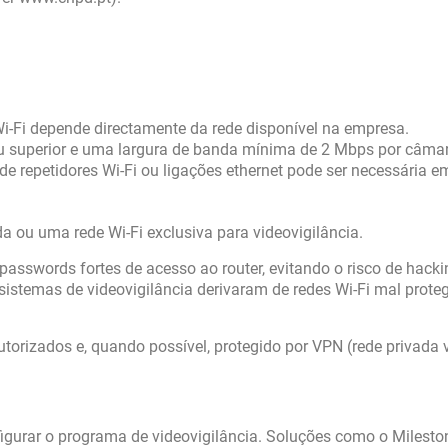
-Fi depende directamente da rede disponível na empresa.
 superior e uma largura de banda mínima de 2 Mbps por câma
e repetidores Wi-Fi ou ligações ethernet pode ser necessária e
 ou uma rede Wi-Fi exclusiva para videovigilância.
asswords fortes de acesso ao router, evitando o risco de hack
sistemas de videovigilância derivaram de redes Wi-Fi mal prote
torizados e, quando possível, protegido por VPN (rede privada vi
figurar o programa de videovigilância. Soluções como o Milesto