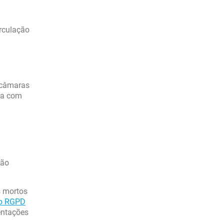
rculação
m câmaras
ma com
são
s mortos
do RGPD
entações