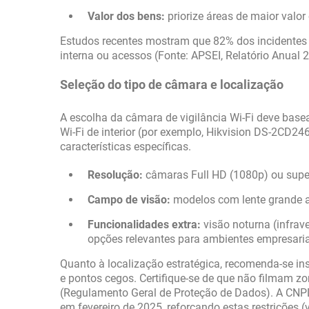
Valor dos bens:
priorize áreas de maior valor 
Estudos recentes mostram que 82% dos incidentes
interna ou acessos (Fonte: APSEI, Relatório Anual 
Seleção do tipo de câmara e localização
A escolha da câmara de vigilância Wi-Fi deve base
Wi-Fi de interior (por exemplo, Hikvision DS-2CD
características específicas.
Resolução:
câmaras Full HD (1080p) ou superi
Campo de visão:
modelos com lente grande a
Funcionalidades extra:
visão noturna (infrav
opções relevantes para ambientes empresaria
Quanto à localização estratégica, recomenda-se in
e pontos cegos. Certifique-se de que não filmam z
(Regulamento Geral de Proteção de Dados). A CNP
em fevereiro de 2025, reforçando estas restrições 