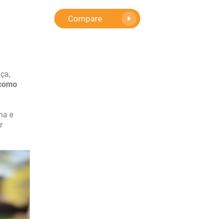
Compare
ça,
como
na e
r