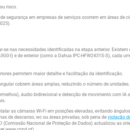
ou risco.
 de segurança em empresas de serviços ocorrem em áreas de ci
2025).
ar-se nas necessidades identificadas na etapa anterior. Existe
2463G0-I) e de exterior (como a Dahua IPC-HFW2431S-S), cada u
ores permitem maior detalhe e facilitação da identificação.
ngular cobrem áreas amplas, reduzindo o número de unidades.
ermelhos), áudio bidirecional e detecção de movimento com IA 
is.
stalar as câmaras Wi-Fi em posições elevadas, evitando ângulo
onas de descanso, wc ou áreas privadas, sob pena de
violação 
D (Comissão Nacional de Proteção de Dados) actualizou as ori
(ver www.cnpd.pt).