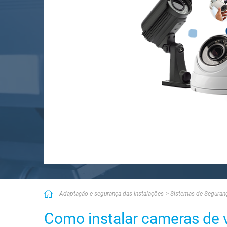
Adaptação e segurança das instalações
Sistemas de Seguran
Como instalar cameras de v