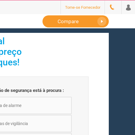
Torne-se Fornecedor
Compare
al
 preço
ques!
ão de segurança está à procura :
a de alarme
s de vigilância