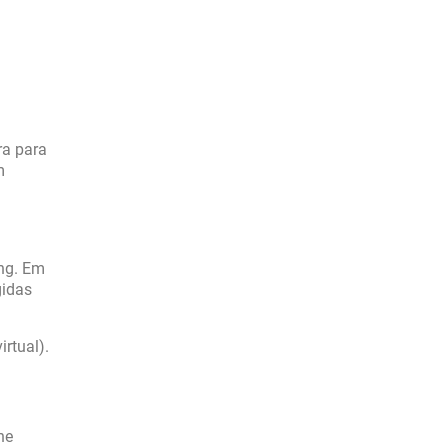
ra para
m
ing. Em
gidas
rtual).
ne