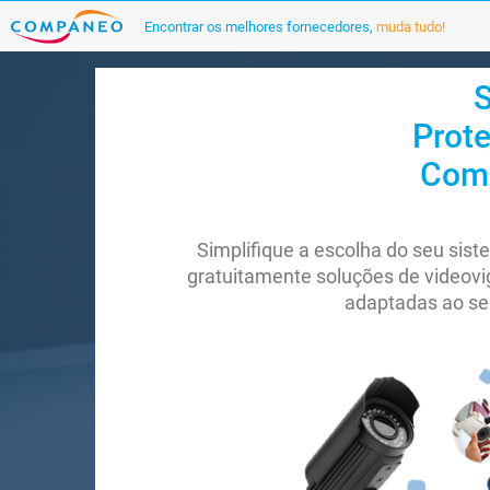
Encontrar os melhores fornecedores,
muda tudo!
S
Prote
Comp
Simplifique a escolha do seu sis
gratuitamente soluções de videovig
adaptadas ao se