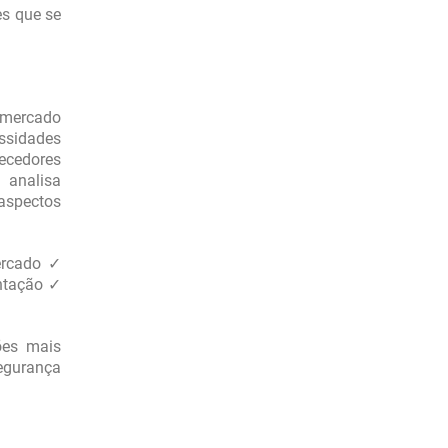
es que se
mercado
ssidades
ecedores
 analisa
aspectos
ercado ✓
ntação ✓
ões mais
egurança