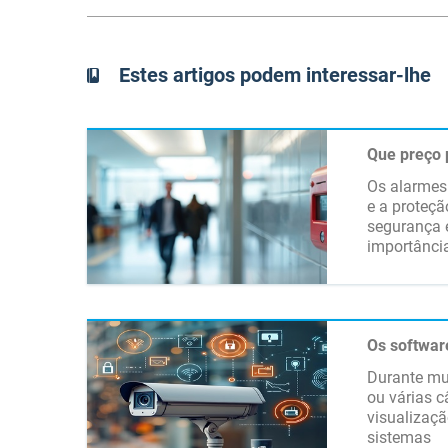
Estes artigos podem interessar-lhe
Que preço 
Os alarmes 
e a proteçã
segurança 
importância
Os softwar
Durante mu
ou várias 
visualizaçã
sistemas