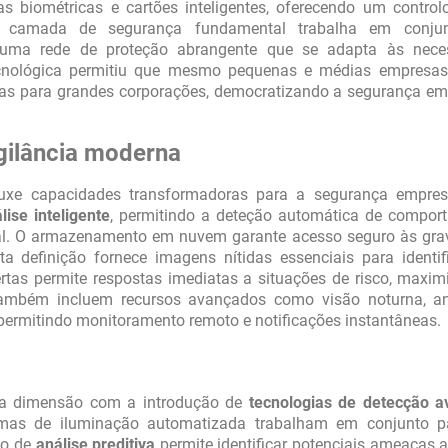
s biométricas e cartões inteligentes, oferecendo um control
a camada de segurança fundamental trabalha em conju
uma rede de proteção abrangente que se adapta às nece
tecnológica permitiu que mesmo pequenas e médias empresa
nas para grandes corporações, democratizando a segurança em
igilância moderna
uxe capacidades transformadoras para a segurança empresa
lise inteligente
, permitindo a deteção automática de compor
eal. O armazenamento em nuvem garante acesso seguro às gra
 definição fornece imagens nítidas essenciais para identif
tas permite respostas imediatas a situações de risco, maxim
também incluem recursos avançados como visão noturna, an
permitindo monitoramento remoto e notificações instantâneas.
va dimensão com a introdução de
tecnologias de detecção 
stemas de iluminação automatizada trabalham em conjunto pa
ão de
análise preditiva
permite identificar potenciais ameaças 