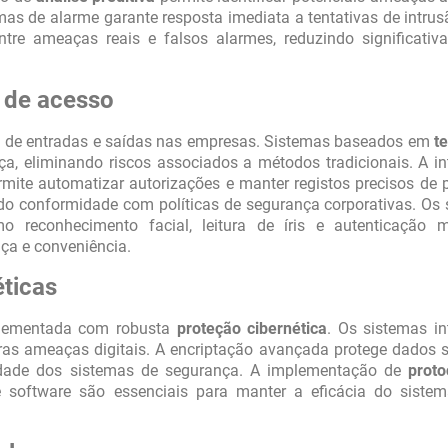
as de alarme garante resposta imediata a tentativas de intrus
tre ameaças reais e falsos alarmes, reduzindo significativ
 de acesso
o de entradas e saídas nas empresas. Sistemas baseados em
t
ça, eliminando riscos associados a métodos tradicionais. A i
ite automatizar autorizações e manter registos precisos de 
do conformidade com políticas de segurança corporativas. Os
econhecimento facial, leitura de íris e autenticação mul
ça e conveniência.
ticas
mplementada com robusta
proteção cibernética
. Os sistemas i
as ameaças digitais. A encriptação avançada protege dados s
ridade dos sistemas de segurança. A implementação de
proto
e software são essenciais para manter a eficácia do sistem