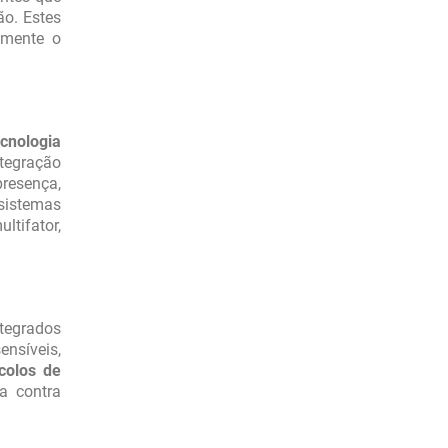
ão. Estes
amente o
ecnologia
ntegração
presença,
 sistemas
tifator,
ntegrados
ensíveis,
colos de
a contra