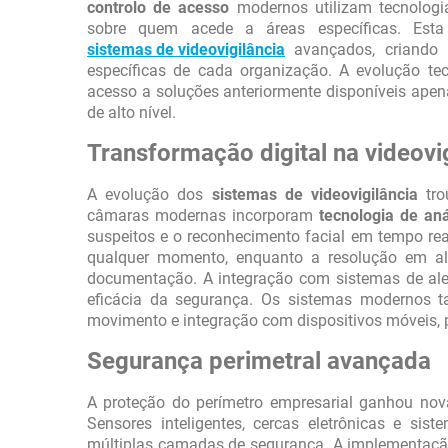
controlo de acesso
modernos utilizam tecnologia
sobre quem acede a áreas específicas. Est
sistemas de videovigilância
avançados, criando 
específicas de cada organização. A evolução 
acesso a soluções anteriormente disponíveis ape
de alto nível.
Transformação digital na videov
A evolução dos
sistemas de videovigilância
tro
câmaras modernas incorporam
tecnologia de aná
suspeitos e o reconhecimento facial em tempo r
qualquer momento, enquanto a resolução em alta
documentação. A integração com sistemas de aler
eficácia da segurança. Os sistemas modernos 
movimento e integração com dispositivos móveis, 
Segurança perimetral avançada
A proteção do perímetro empresarial ganhou no
Sensores inteligentes, cercas eletrônicas e si
múltiplas camadas de segurança. A implementaç