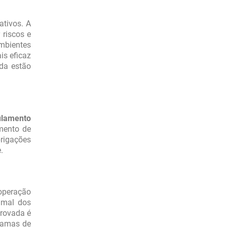
ativos. A
 riscos e
mbientes
is eficaz
da estão
lamento
amento de
brigações
.
operação
imal dos
provada é
gramas de