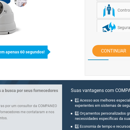
Contro
Segura
CONTINUAR
em apenas 60 segundos!
Suas vantagens com COMP
s a busca por seus fornecedores
1️⃣ Acesso aos melhores especia
experientes em sistemas de segu
horas por um consultor da COMPANEO
s fornecedores me contataram e nos
2️⃣ Orçamentos personalizados g
ntos.
necessidades específicas da su
3️⃣ Economia de tempo e recurso