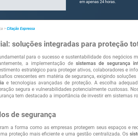
em apenas 24 horas.
e põe em contacto os prestadores dos
 que você entre em contato
ça
Citação Expressa
l: soluções integradas para proteção to
undamental para o sucesso e sustentabilidade dos negócios m
antemente, a implementação de
sistemas de segurança in
stimento estratégico para proteger ativos, colaboradores e in
afios crescentes em matéria de segurança, exigindo soluções
ia
e tecnologias avançadas de proteção. A escolha adequad
peração segura e vulnerabilidades potencialmente custosas. No
gurança tem destacado a importância de investir em sistemas r
dos de segurança
ram a forma como as empresas protegem seus espaços e rec
uma proteção mais eficiente e uma gestão centralizada. Os
sis