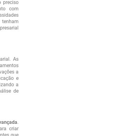
o preciso
nto com
ssidades
s tenham
presarial
rial. As
tamentos
vações a
icação e
izando a
álise de
avançada
.
ra criar
antes que