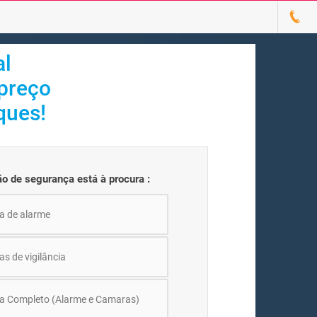
al
 preço
ques!
ão de segurança está à procura :
a de alarme
s de vigilância
a Completo (Alarme e Camaras)