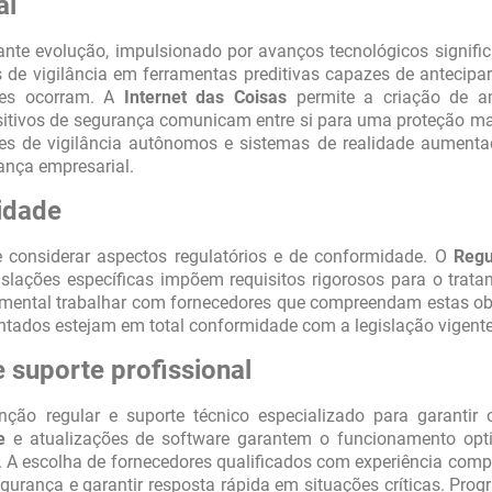
al
nte evolução, impulsionado por avanços tecnológicos signific
de vigilância em ferramentas preditivas capazes de antecipar
ntes ocorram. A
Internet das Coisas
permite a criação de a
itivos de segurança comunicam entre si para uma proteção ma
es de vigilância autônomos e sistemas de realidade aumenta
ança empresarial.
idade
considerar aspectos regulatórios e de conformidade. O
Regu
slações específicas impõem requisitos rigorosos para o trat
damental trabalhar com fornecedores que compreendam estas o
ntados estejam em total conformidade com a legislação vigente
suporte profissional
ão regular e suporte técnico especializado para garantir 
e
e atualizações de software garantem o funcionamento opt
 A escolha de fornecedores qualificados com experiência com
egurança e garantir resposta rápida em situações críticas. Pro