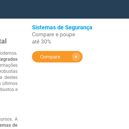
Sistemas de Segurança
Compare e poupe
tal
até 30%
odernos.
Compare
tegrados
formações
 robustas
a destes
s últimos
obustos e
ursos. A
temas de