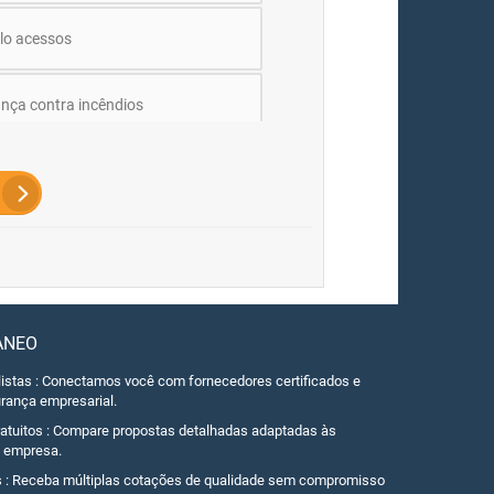
lo acessos
nça contra incêndios
ANEO
listas : Conectamos você com fornecedores certificados e
rança empresarial.
ratuitos : Compare propostas detalhadas adaptadas às
a empresa.
s : Receba múltiplas cotações de qualidade sem compromisso