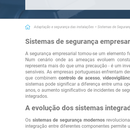
Muito boa seleção de empresas. Velocidade e eficiência estão lá.
Simples e eficiente
Bom serviço útil quando o tempo é curto! Serviço muito bom qu
serviços procurados. Quando você tem pouco tempo, ele permite
Adaptação e segurança das instalações
Sistemas de Seguran
rapidamente.
Sistemas de segurança empresaria
A segurança empresarial tornou-se um elemento f
Num cenário onde as ameaças evoluem const
representa mais do que uma precaução - é um inve
sensíveis. As empresas portuguesas enfrentam des
que combinem
controlo de acesso
,
videovigilânc
sistemas pode significar a diferença entre uma o
anos, o aumento significativo de incidentes de se
integrados.
A evolução dos sistemas integra
Os
sistemas de segurança modernos
revoluciona
integração entre diferentes componentes permite 