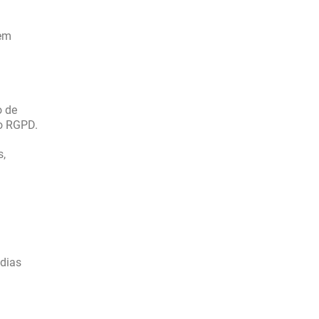
uem
o de
 o RGPD.
s,
dias