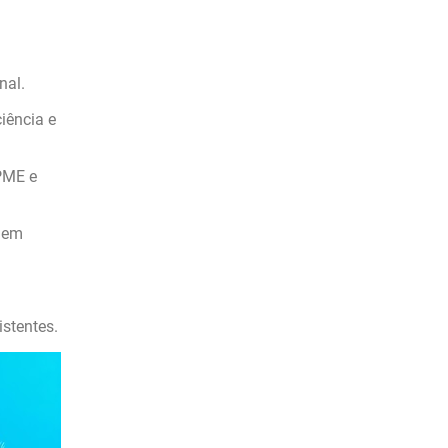
nal.
iência e
PME e
s em
istentes.