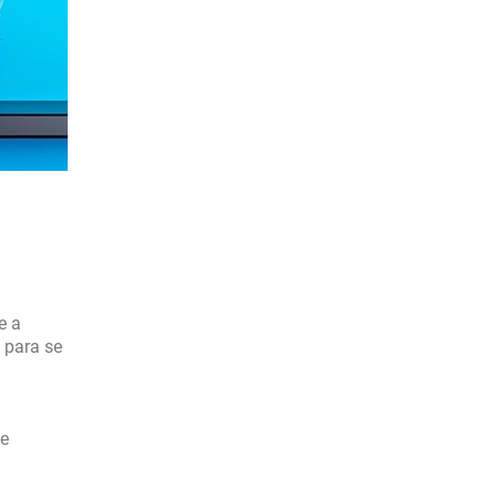
e a
 para se
se