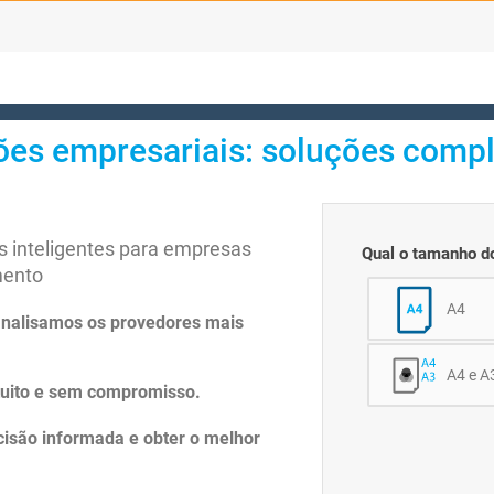
ões empresariais: soluções compl
s inteligentes para empresas
Qual o tamanho do
mento
A4
analisamos os provedores mais
A4 e A
tuito e sem compromisso.
isão informada e obter o melhor