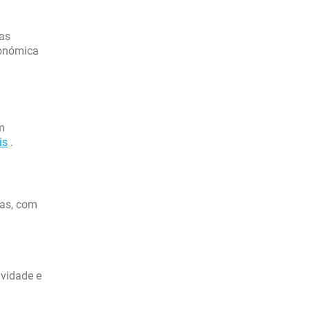
as
conómica
m
is
.
tas, com
ividade e