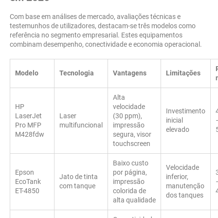
Com base em análises de mercado, avaliações técnicas e
testemunhos de utilizadores, destacam-se três modelos como
referência no segmento empresarial. Estes equipamentos
combinam desempenho, conectividade e economia operacional.
Modelo
Tecnologia
Vantagens
Limitações
Alta
HP
velocidade
Investimento
LaserJet
Laser
(30 ppm),
inicial
Pro MFP
multifuncional
impressão
elevado
M428fdw
segura, visor
touchscreen
Baixo custo
Velocidade
Epson
por página,
Jato de tinta
inferior,
EcoTank
impressão
com tanque
manutenção
ET-4850
colorida de
dos tanques
alta qualidade