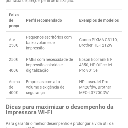
por faixa de preço e perfil de utilização:
Faixa
de
Perfil recomendado
Exemplos de modelos
preço
Pequenos escritórios com
Até
Canon PIXMA G3110,
baixo volume de
250€
Brother HL-1212W
impressão
250€
PMEs com necessidade de
Epson EcoTank ET-
–
impressão colorida e
4850, HP OfficeJet
400€
digitalização
Pro 9015e
Acima
Empresas com alto
HP LaserJet Pro
de
volume e exigência de
M428fdw, Brother
400€
segurança
MFC-L3770CDW
Dicas para maximizar o desempenho da
impressora Wi-Fi
Para garantir o melhor desempenho e prolongar a vida útil da