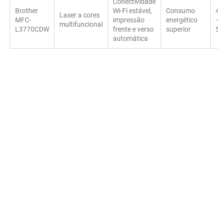
Conectividade
Brother
Wi-Fi estável,
Consumo
Laser a cores
MFC-
impressão
energético
multifuncional
L3770CDW
frente e verso
superior
automática