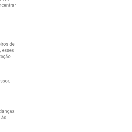
ncentrar
iros de
, esses
oteção
ssor,
udanças
 às