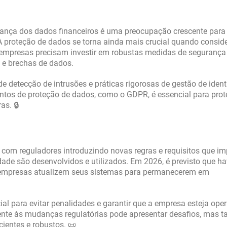
ança dos dados financeiros é uma preocupação crescente para
 A proteção de dados se torna ainda mais crucial quando consi
s empresas precisam investir em robustas medidas de segurança
s e brechas de dados.
de detecção de intrusões e práticas rigorosas de gestão de iden
tos de proteção de dados, como o GDPR, é essencial para prot
as. 🔒
, com reguladores introduzindo novas regras e requisitos que 
dade são desenvolvidos e utilizados. Em 2026, é previsto que h
 empresas atualizem seus sistemas para permanecerem em
al para evitar penalidades e garantir que a empresa esteja ope
mente às mudanças regulatórias pode apresentar desafios, mas
ientes e robustos. 📜