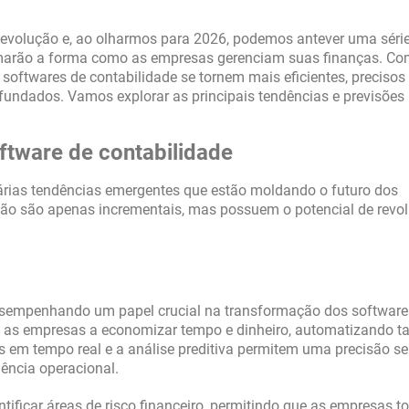
 evolução e, ao olharmos para 2026, podemos antever uma séri
rmarão a forma como as empresas gerenciam suas finanças. C
softwares de contabilidade se tornem mais eficientes, precisos
ofundados. Vamos explorar as principais tendências e previsões
tware de contabilidade
rias tendências emergentes que estão moldando o futuro dos
ão são apenas incrementais, mas possuem o potencial de revol
sempenhando um papel crucial na transformação dos software
 as empresas a economizar tempo e dinheiro, automatizando ta
s em tempo real e a análise preditiva permitem uma precisão s
iência operacional.
ntificar áreas de risco financeiro, permitindo que as empresas 