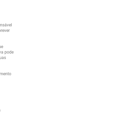
ensável
prever
ue
iva pode
suas
amento
m