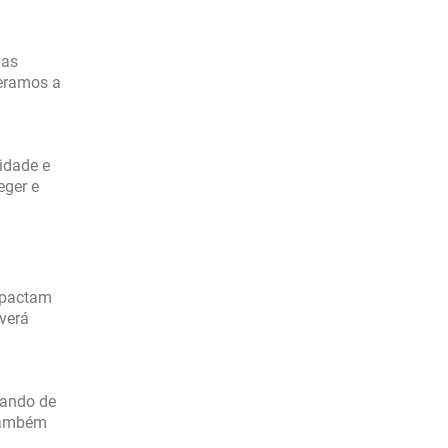
 as
deramos a
tidade e
eger e
impactam
averá
rando de
 também