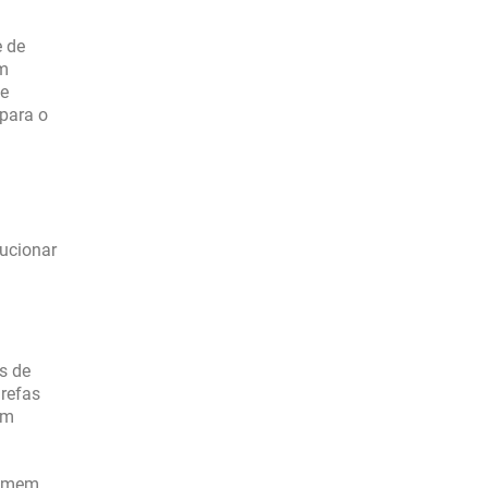
e de
om
 e
 para o
ucionar
s de
refas
em
tomem