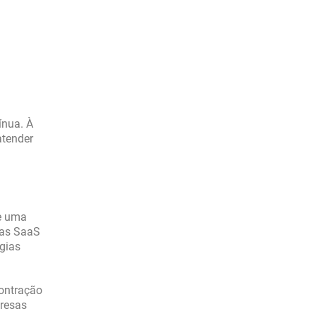
ínua. À
atender
ce uma
ras SaaS
ogias
ontração
presas