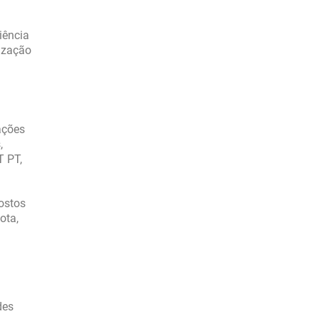
iência
lização
ações
,
T PT,
ostos
ota,
des