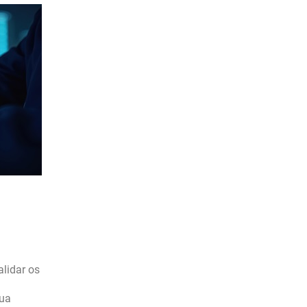
alidar os
sua