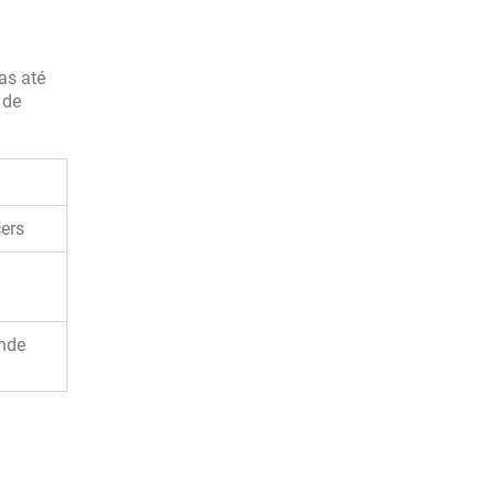
as até
 de
ers
nde