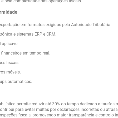
 e pela complexidade das operações fiscais.
ormidade
xportação em formatos exigidos pela Autoridade Tributária.
trónica e sistemas ERP e CRM.
 aplicável.
financeiros em tempo real.
es fiscais.
ivos móveis.
ps automáticos.
ilística permite reduzir até 30% do tempo dedicado a tarefas 
ntribui para evitar multas por declarações incorretas ou atras
 inspeções fiscais, promovendo maior transparência e controlo in