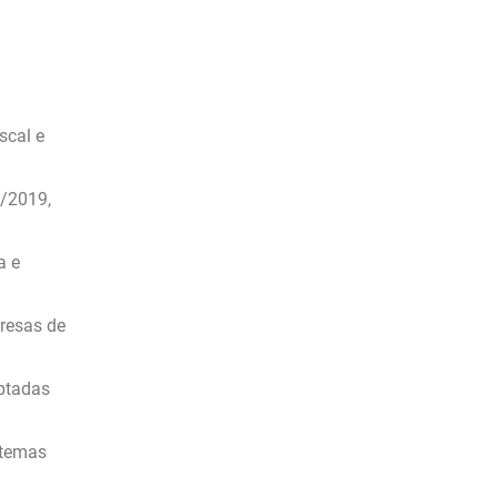
scal e
8/2019,
a e
presas de
ptadas
stemas