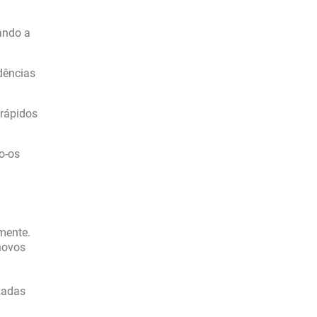
:
ando a
dências
 rápidos
o-os
mente.
novos
zadas