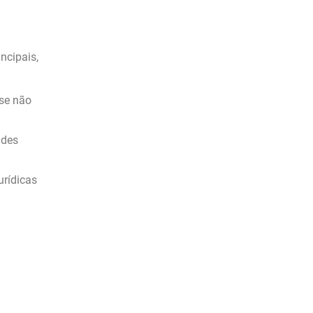
ncipais,
 se não
ades
urídicas