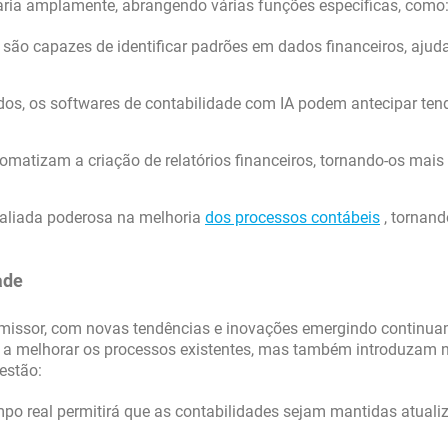
aria amplamente, abrangendo várias funções específicas, como
são capazes de identificar padrões em dados financeiros, ajud
ados, os softwares de contabilidade com IA podem antecipar ten
matizam a criação de relatórios financeiros, tornando-os mais
aliada poderosa na melhoria
dos processos contábeis
, tornand
ade
romissor, com novas tendências e inovações emergindo continua
m a melhorar os processos existentes, mas também introduzam 
estão:
o real permitirá que as contabilidades sejam mantidas atuali