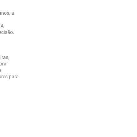
anos, a
 A
ecisão.
iras,
orar
a
ores para