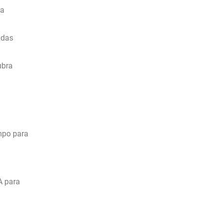
 a
adas
ubra
empo para
A para