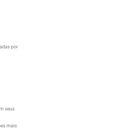
nadas por
em seus
ões mais