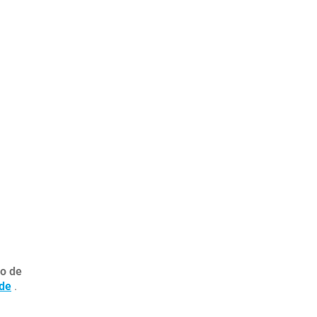
ão de
ude
.