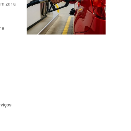
imizar a
 e
rviços