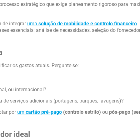
rocesso estratégico que exige planeamento rigoroso para max
m de integrar
uma
solução de mobilidade e controlo financeiro
ses essenciais: análise de necessidades, seleção do fornecedor
a
ificar os gastos atuais. Pergunte-se:
al, ou internacional?
ta de serviços adicionais (portagens, parques, lavagens)?
ptar por
um
cartão pré-pago
(controlo estrito)
ou
pós-pago (se
dor ideal