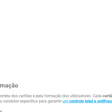
ormação
rreta dos cartões e pela formação dos utilizadores. Cada
cart
u condutor específico para garantir
um
controlo total e antifra
e: