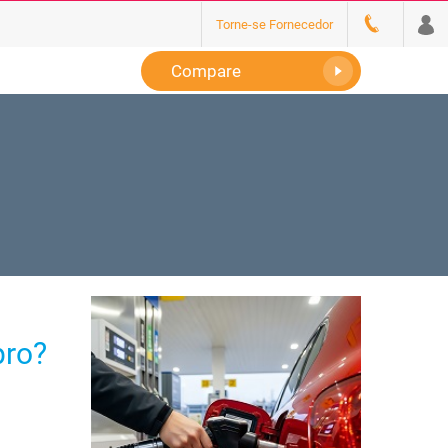
Torne-se Fornecedor
Compare
pro?