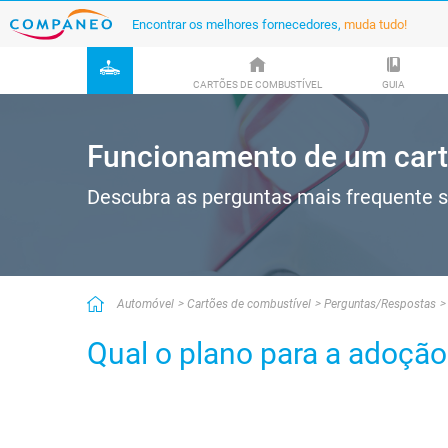
Encontrar os melhores fornecedores,
muda tudo!
CARTÕES DE COMBUSTÍVEL
GUIA
Funcionamento de um cart
Descubra as perguntas mais frequente s
Automóvel
Cartões de combustível
Perguntas/Respostas
Qual o plano para a adoção