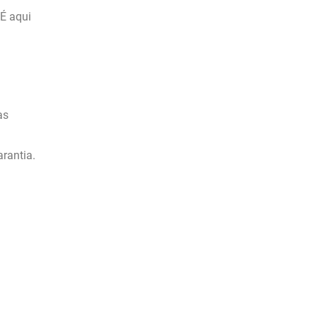
 É aqui
as
rantia.