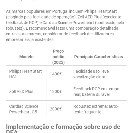
As marcas populares em Portugal incluem Philips HeartStart
(elogiado pela facilidade de operação), Zoll AED Plus (excelente
feedback de RCP) e Cardiac Science Powerheart (conhecido pela
robustez). É recomendável fazer uma comparação detalhada
entre estas marcas, considerando feedback de utilizadores
empresariais já existentes.
Preço
Modelo
médio
Principais Características
(2025)
Philips HeartStart
Facilidade uso, leve,
1400€
HS1
vocalização clara
Feedback RCP em tempo
Zoll AED Plus
1800€
real; bateria durável
Cardiac Science
Robustez extrema; auto-
2000€
Powerheart G5
teste frequente
Implementação e formação sobre uso de
DEA