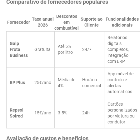
Comparativo de fornecedores populares
Descontos
Taxa anual
Suporte ao
Funcionalidades
Fornecedor
em
2026
Cliente
adicionais
combustível
Relatórios
Galp
digitais
Até 5%
Frota
Gratuita
24/7
completos,
por litro
Business
integração
com ERP
App móvel de
Média de
Horário
controlo e
BP Plus
25€/ano
4%
comercial
alertas
automáticos
Cartões
Repsol
personalizados
15€/ano
3-5%
24h
Solred
por viatura ou
condutor
Avaliação de custos e benefícios